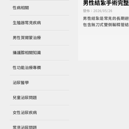
男性結紮手術完整
性病相關
精管結紮原理、恢
發佈：2026/05/26
台中結紮診所#台
男性結紮是常見的長期避
生殖器常見疾病
包含無刀式雙側輸精管結
性結紮適合哪些人
結紮原理、術前評估、術
點，協助民眾在諮詢前建
男性賀爾蒙治療
攝護腺相關知識
性功能治療專欄
泌尿醫學
兒童泌尿問題
女性泌尿疾病
常見泌尿問題