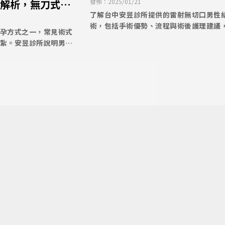
手術 #泌尿科手術 #雷射結紮#台中
發佈：2025/01/21
解析，無刀式輸
結紮推薦哪一家泌尿科診所?
了解台中安昱診所提供的雷射無切口男性
復期與術後追蹤 #
術，包括手術優勢、流程與術後護理建議
中泌尿科診所#男
孕方式之一，常見術式
低侵入，恢復快，讓避孕更輕鬆！
紮。安昱診所說明男性
?
後照護與精液檢查重
立正確認知。