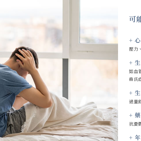
可
+ 
壓力
+ 
如血
森氏
+ 
過量
+ 
抗憂
+ 