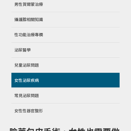
男性賀爾蒙治療
攝護腺相關知識
性功能治療專欄
泌尿醫學
兒童泌尿問題
女性泌尿疾病
常見泌尿問題
女性性器官整形