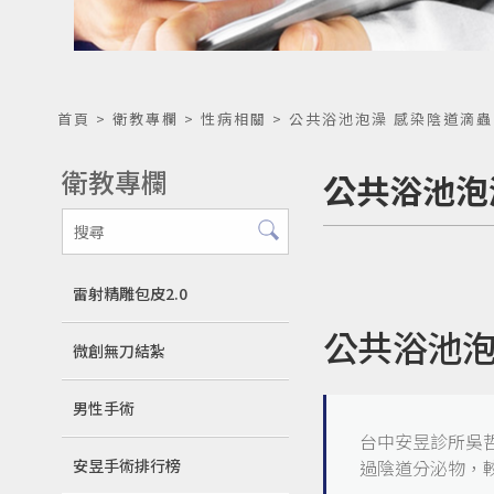
首頁
>
衛教專欄
>
性病相關
> 公共浴池泡澡 感染陰道滴蟲
衛教專欄
公共浴池泡
雷射精雕包皮2.0
公共浴池泡
微創無刀結紮
男性手術
台中安昱診所吳
安昱手術排行榜
過陰道分泌物，