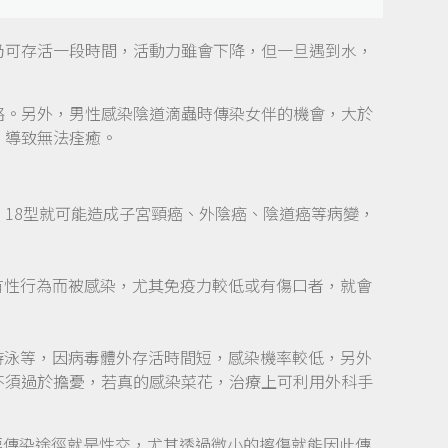
仍可存活一段時間，活動力雖會下降，但一旦遇到水，
。
略。另外，男性感染陰道滴蟲時傳染女伴的機會，大於
，導致無法痊癒。
、18型就可能造成子宮頸癌、外陰癌、陰道癌等病變，
有性行為而被感染，尤其免疫力較低或有傷口者，就會
游泳等，因病毒體外存活時間短，感染機率較低，另外
不須過於擔憂，若真的感染菜花，治療上可利用外科手
要傳染途徑就是性交，尤其透過微小的擦傷就能因此傳