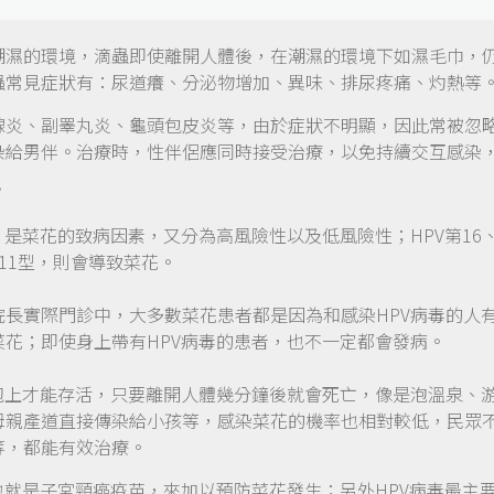
潮濕的環境，滴蟲即使離開人體後，在潮濕的環境下如濕毛巾，
蟲常見症狀有：尿道癢、分泌物增加、異味、排尿疼痛、灼熱等
腺炎、副睪丸炎、龜頭包皮炎等，由於症狀不明顯，因此常被忽
染給男伴。治療時，性伴侶應同時接受治療，以免持續交互感染
？
）是菜花的致病因素，又分為高風險性以及低風險性；HPV第16
11型，則會導致菜花。
院長實際門診中，大多數菜花患者都是因為和感染HPV病毒的人
菜花；即使身上帶有HPV病毒的患者，也不一定都會發病。
細胞上才能存活，只要離開人體幾分鐘後就會死亡，像是泡溫泉、
母親產道直接傳染給小孩等，感染菜花的機率也相對較低，民眾
等，都能有效治療。
也就是子宮頸癌疫苗，來加以預防菜花發生；另外HPV病毒最主