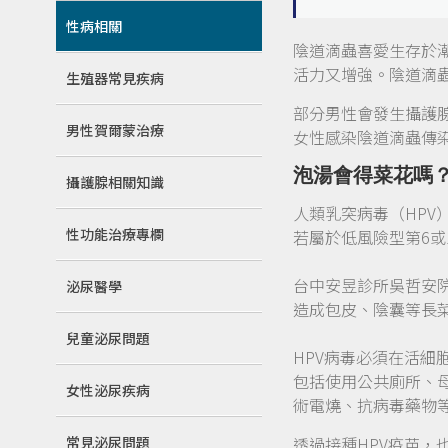
性病相關
陰道滴蟲喜愛生存於
活力又增強。陰道滴
生殖器常見疾病
部分男性會發生攝護
男性賀爾蒙治療
女性感染陰道滴蟲傳
泡湯會得菜花嗎
攝護腺相關知識
人類乳突病毒（HPV
性功能治療專欄
若屬於低風險型第6或
台中安昱診所吳哲安
泌尿醫學
造成包皮、陰囊等長
兒童泌尿問題
HPV病毒必須在活
包括使用公共廁所、
女性泌尿疾病
術電燒、抗病毒藥物
常見泌尿問題
透過接種HPV疫苗，